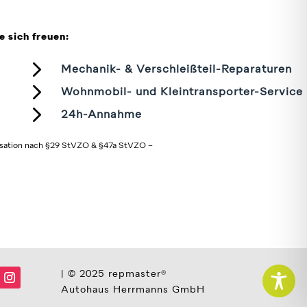
e sich freuen:
5
Mechanik- & Verschleißteil-Reparaturen
5
Wohnmobil- und Kleintransporter-Service
5
24h-Annahme
isation nach §29 StVZO & §47a StVZO –
| © 2025 repmaster®
Autohaus Herrmanns GmbH